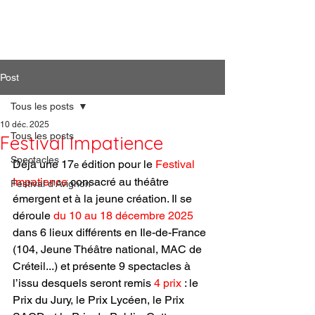
Artiphil'
Post
Tous les posts
10 déc. 2025
Tous les posts
Festival Impatience
Spectacles
Déjà une 17
 édition pour le 
Festival 
e
Impatience
 consacré au théâtre 
Festival d'Avignon
émergent et à la jeune création. Il se 
déroule 
du 10 au 18 décembre 2025
dans 6 lieux différents en Ile-de-France 
(104, Jeune Théâtre national, MAC de 
Créteil...) et présente 9 spectacles à 
l’issu desquels seront remis 
4 prix
 : le 
Prix du Jury, le Prix Lycéen, le Prix 