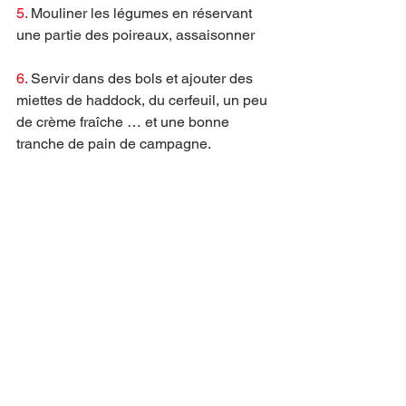
5. 
Mouliner les légumes en réservant 
une partie des poireaux, assaisonner
6. 
Servir dans des bols et ajouter des 
miettes de haddock, du cerfeuil, un peu 
de crème fraîche … et une bonne 
tranche de pain de campagne.
Delphine Seyrig et Sami Frey lisent la 
recette de Marguerite Duras
Voir tout
Posts récents