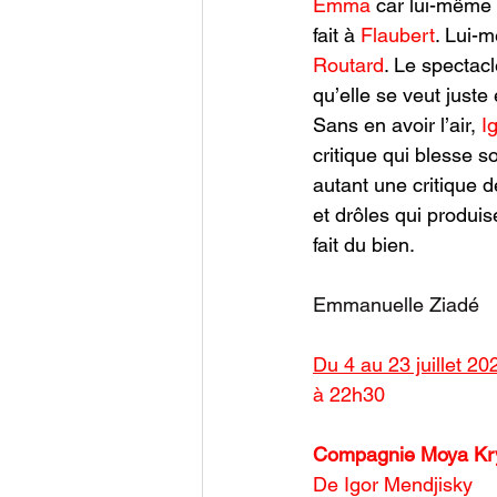
Emma 
car lui-même 
fait à 
Flaubert
. Lui-m
Routard
. Le spectacl
qu’elle se veut juste 
Sans en avoir l’air,
 I
critique qui blesse s
autant une critique d
et drôles qui produis
fait du bien. 
Emmanuelle Ziadé
Du 4 au 23 juillet 20
à 22h30
Compagnie Moya Kr
De Igor Mendjisky 