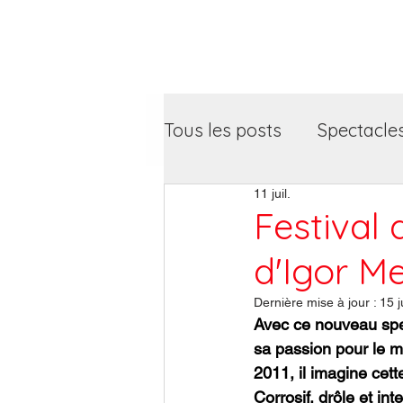
Artiphil'
Tous les posts
Spectacle
11 juil.
Festival 
d'Igor M
Dernière mise à jour :
15 ju
Avec ce nouveau spec
sa passion pour le m
2011, il imagine cett
Corrosif, drôle et int