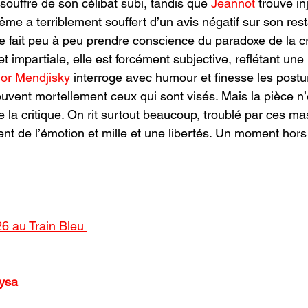
souffre de son célibat subi, tandis que 
Jeannot 
trouve in
ême a terriblement souffert d’un avis négatif sur son res
e fait peu à peu prendre conscience du paradoxe de la cri
et impartiale, elle est forcément subjective, reflétant une
gor Mendjisky
 interroge avec humour et finesse les postu
ouvent mortellement ceux qui sont visés. Mais la pièce n’
e la critique. On rit surtout beaucoup, troublé par ces m
ent de l’émotion et mille et une libertés. Un moment hor
26 au Train Bleu 
ysa