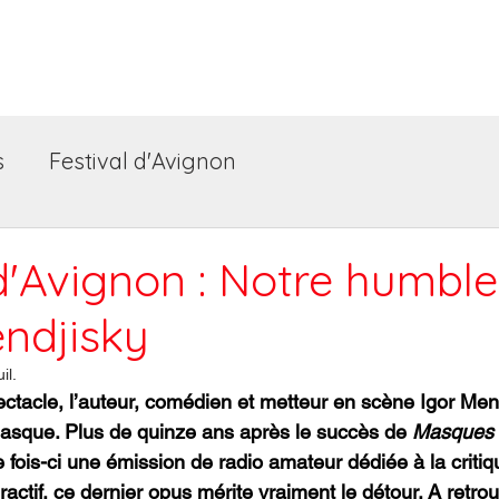
Accueil
Les spectacles
Festiv
s
Festival d'Avignon
d'Avignon : Notre humble
endjisky
il.
tacle, l’auteur, comédien et metteur en scène Igor Mend
asque. Plus de quinze ans après le succès de 
Masques 
e fois-ci une émission de radio amateur dédiée à la critiqu
eractif, ce dernier opus mérite vraiment le détour. A retro