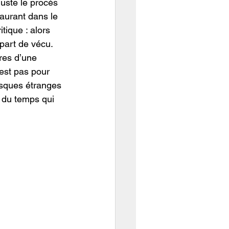
juste le procès 
taurant dans le 
tique : alors 
 part de vécu. 
res d’une 
est pas pour 
asques étranges 
s du temps qui 