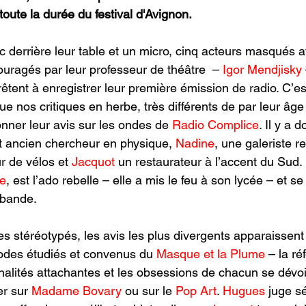
toute la durée du festival d'Avignon. 
c derrière leur table et un micro, cinq acteurs masqués a
couragés par leur professeur de théâtre  – 
Igor Mendjisky 
prêtent à enregistrer leur première émission de radio. C’es
que nos critiques en herbe, très différents de par leur âge 
onner leur avis sur les ondes de 
Radio Complice
. Il y a d
et ancien chercheur en physique, 
Nadine
, une galeriste r
ur de vélos et 
Jacquot 
un restaurateur à l’accent du Sud. 
e
, est l’ado rebelle – elle a mis le feu à son lycée – et se
 bande.  
 stéréotypés, les avis les plus divergents apparaissent
odes étudiés et convenus du 
Masque et la Plume
 – la ré
nalités attachantes et les obsessions de chacun se dévoil
er sur
 Madame Bovary
 ou sur le 
Pop Art
. 
Hugues 
juge s