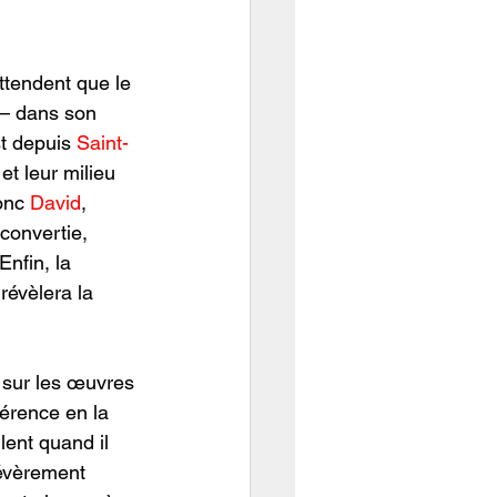
ttendent que le 
– dans son 
t depuis 
Saint-
et leur milieu 
onc 
David
, 
econvertie, 
Enfin, la 
 révèlera la 
 sur les œuvres 
férence en la 
ent quand il 
évèrement 