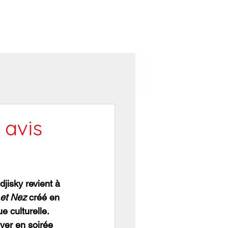
al d'Avignon
Newsletter
 avis
jisky revient à 
et Nez
 créé en 
e culturelle. 
uver en soirée 