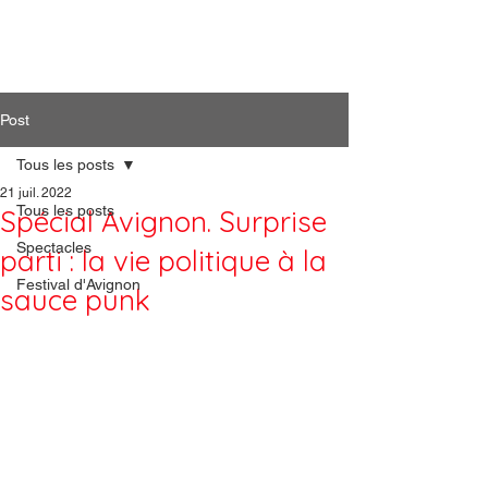
Artiphil'
Post
Tous les posts
21 juil. 2022
Tous les posts
Spécial Avignon. Surprise
Spectacles
parti : la vie politique à la
Festival d'Avignon
sauce punk