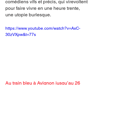
comédiens vifs et précis, qui virevoltent 
pour faire vivre en une heure trente, 
une utopie burlesque. 
https://www.youtube.com/watch?v=AxC-
30zVXpw&t=77s
Au train bleu à Avignon jusqu’au 26 
juillet à 12h00 les jours pairs
Spectacles
Festival d'Avignon