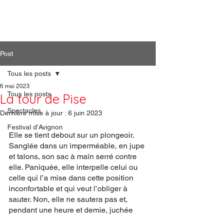
Artiphil'
Post
Tous les posts
6 mai 2023
Tous les posts
La tour de Pise
Spectacles
Dernière mise à jour :
6 juin 2023
Festival d'Avignon
Elle se tient debout sur un plongeoir. 
Sanglée dans un imperméable, en jupe 
et talons, son sac à main serré contre 
elle. Paniquée, elle interpelle celui ou 
celle qui l’a mise dans cette position 
inconfortable et qui veut l’obliger à 
sauter. Non, elle ne sautera pas et, 
pendant une heure et demie, juchée 