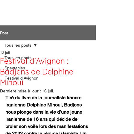
Artiphil'
Post
Tous les posts
13 juil.
Tous les posts
Festival d'Avignon :
Spectacles
Badjens de Delphine
Festival d'Avignon
Minoui
Dernière mise à jour :
16 juil.
Tiré du livre de la journaliste franco-
iranienne Delphine Minoui, Badjens 
nous plonge dans la vie d’une jeune 
iranienne de 16 ans qui décide de 
brûler son voile lors des manifestations 
de 2022 contre le régime islamiste. Un 