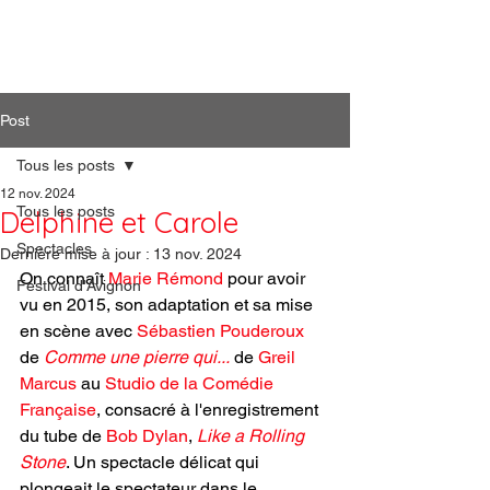
Artiphil'
Post
Tous les posts
12 nov. 2024
Tous les posts
Delphine et Carole
Spectacles
Dernière mise à jour :
13 nov. 2024
On connaît 
Marie Rémond
 pour avoir 
Festival d'Avignon
vu e
n 2015, son adaptation et sa mise 
en scène avec 
Sébastien Pouderoux 
de 
Comme une pierre qui...
 de 
Greil 
Marcus
 au 
Studio de la 
Comédie 
Française
, consacré à l'enregistrement 
du tube de 
Bob Dylan
, 
Like a Rolling 
Stone
. Un spectacle délicat qui 
plongeait le spectateur dans le 