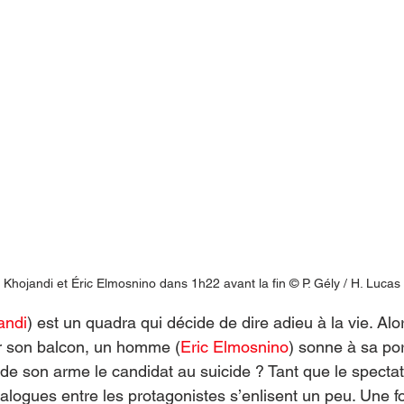
 Khojandi et Éric Elmosnino dans 1h22 avant la fin © P. Gély / H. Lucas
andi
) est un quadra qui décide de dire adieu à la vie. Alor
r son balcon, un homme (
Eric Elmosnino
) sonne à sa por
e son arme le candidat au suicide ? Tant que le spectat
logues entre les protagonistes s’enlisent un peu. Une foi