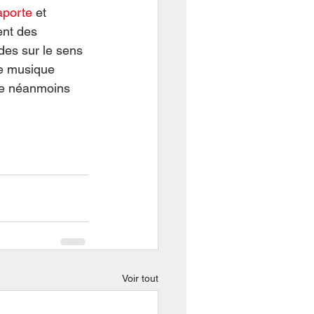
aporte
 et 
ent des 
ndes sur le sens 
e musique 
se néanmoins 
Voir tout