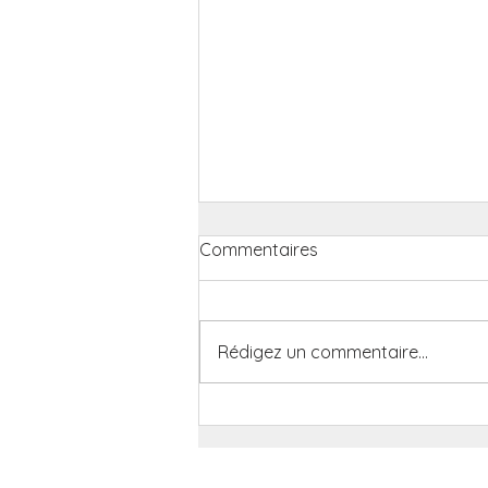
Commentaires
Rédigez un commentaire...
L’ANOMALIE : un nouveau
lieu dédié au spectacle
vivant à Paris
Mentions légales et conditions d'uti