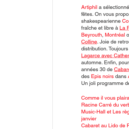
Artiphil 
a sélectionné
fêtes. On vous propos
shakespearienne 
Co
fraîche et libre à 
La 
Beyrouth
, 
Montréal 
o
Colline
. Joie de retr
distribution. Toujours 
Lagarce
 avec 
Cather
automne. Enfin, pour
années 30 de 
Cabare
des 
Epis noirs
 dans 
Un joli programme de
Comme il vous plaira
Racine Carré du verb
Music-Hall et Les rè
janvier 
Cabaret au Lido de Pa