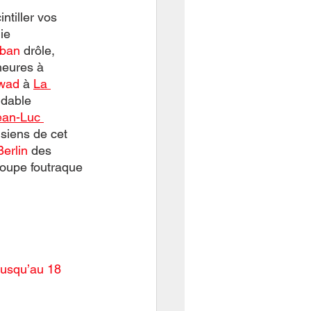
ntiller vos 
ie 
éban
 drôle, 
eures à 
wad
 à 
L
a 
idable 
ean-Luc 
isiens de cet 
Berlin 
des 
roupe foutraque 
jusqu’au 18 