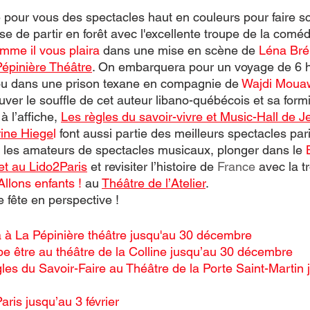
 pour vous des spectacles haut en couleurs pour faire sci
e de partir en forêt avec l'excellente troupe de la coméd
mme il vous plaira
 dans une mise en scène de 
Léna Br
Pépinière Théâtre
. On embarquera pour un voyage de 6 h
u dans une prison texane en compagnie de 
Wajdi Moua
ouver le souffle de cet auteur libano-québécois et sa form
à l’affiche, 
Les règles du savoir-vivre et Music-Hall
 de 
J
ine Hiege
l
 font aussi partie des meilleurs spectacles par
 les amateurs de spectacles musicaux, plonger dans le 
t au Lido2Paris
 et revisiter l’histoire de 
France
avec la t
Allons enfants !
 au 
Théâtre de l’Atelier
. 
 fête en perspective ! 
 à La Pépinière théâtre jusqu'au 30 décembre 
e être au théâtre de la Colline jusqu’au 30 décembre  
gles du Savoir-Faire au Théâtre de la Porte Saint-Martin 
ris jusqu’au 3 février  